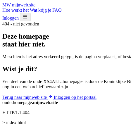
MW
mijnweb
.site
Hoe werkt het
Wat krijg je
FAQ
Inloggen
404 - niet gevonden
Deze homepage
staat hier niet.
Misschien is het adres verkeerd getypt, is de pagina verplaatst, of be
Wist je dit?
Een deel van de oude XS4ALL-homepages is door de Koninklijke Bib
nog in een webarchief bewaard zijn.
Terug naar mijnweb.site
Inloggen op het portaal
oude-homepage
.mijnweb.site
HTTP/1.1 404
> index.html